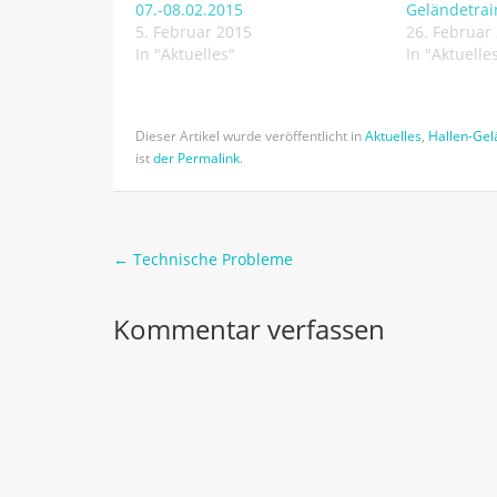
07.-08.02.2015
Geländetrai
5. Februar 2015
26. Februar
In "Aktuelles"
In "Aktuelle
Dieser Artikel wurde veröffentlicht in
Aktuelles
,
Hallen-Gel
ist
der Permalink
.
←
Technische Probleme
Post navigation
Kommentar verfassen