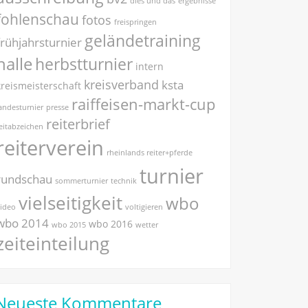
dies und das
ergebnisse
fohlenschau
fotos
freispringen
geländetraining
frühjahrsturnier
halle
herbstturnier
intern
kreisverband
ksta
kreismeisterschaft
raiffeisen-markt-cup
andesturnier
presse
reiterbrief
eitabzeichen
reiterverein
rheinlands reiter+pferde
turnier
rundschau
sommerturnier
technik
vielseitigkeit
wbo
ideo
voltigieren
wbo 2014
wbo 2016
wbo 2015
wetter
zeiteinteilung
Neueste Kommentare